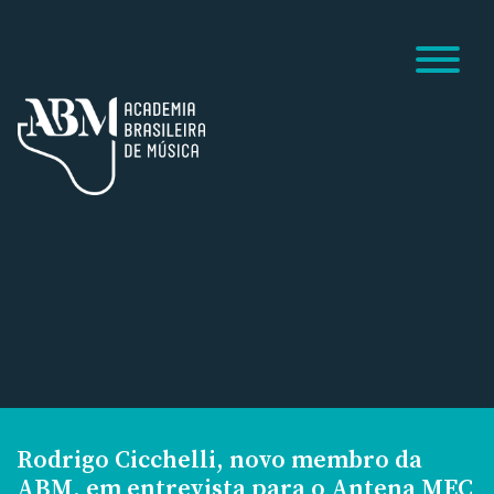
Rodrigo Cicchelli, novo membro da
ABM, em entrevista para o Antena MEC