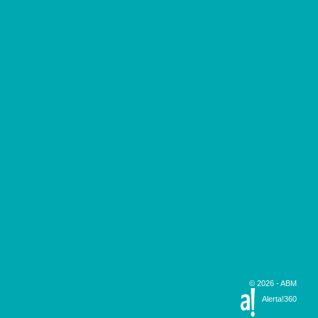
Acadêmicos
Notícias
Projetos
Publicações
Biblioteca
Contato
Edições ABM
Banco de Partituras
Catálogo Carlos Gomes
© 2026 - ABM
Alerta!360