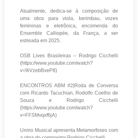
Atualmente, dedica-se à composição de
uma obra para viola, berimbau, vozes
femininas e eletrônica, encomenda do
Ensemble Calliopée, da França, a ser
estreada em 2025.
OSB Lives Brasileiras – Rodrigo Cicchelli
(https://www.youtube.com/watch?
v=9iVzebBveP8)
ENCONTROS ABM #2|Roda de Conversa
com Ricardo Tacuchian, Rodolfo Coelho de
Souza e Rodrigo Cicchelli
(https://www.youtube.com/watch?
v=FFSMvqxf6jA)
Unirio Musical apresenta Metamorfoses com
a obra do compositor Rodrigo Cicchelli