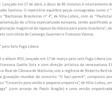
ar. Lançado em 17 de abril, o disco de 90 minutos é inteiramente d
audio Santoro. O repertório equilibra peças consagradas como o “C
as “Bachianas Brasileiras nº 4”, de Villa-Lobos, com as “Paulista
clamação da crítica especializada europeia, sendo qualificado 
oração magistral da riqueza da música para piano brasileira”, a
selo com obras de Camargo Guarnieri e Frutuoso Vianna.
” pelo Selo Fuga Libera
 o álbum RIO, lançado em 17 de março pelo selo Fuga Libera (co
 francesa Gaëlle Sola e com direção artística da venezuelana E
ra Real de Câmara de Wallonia, sob a regência de Roberto Beltrá
a gravação mundial do concerto “O Saci-pererê”, composto por
o “Concerto para violão e pequena orquestra”, de Villa-Lobos, u
aga” (com arranjo de Paulo Aragão) e uma versão orquestrada 