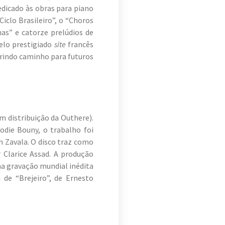
edicado às obras para piano
iclo Brasileiro”, o “Choros
nas” e catorze prelúdios de
pelo prestigiado
site
francês
brindo caminho para futuros
m distribuição da Outhere).
lodie Bouny, o trabalho foi
n Zavala. O disco traz como
 Clarice Assad. A produção
ma gravação mundial inédita
de “Brejeiro”, de Ernesto