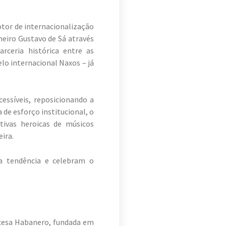
otor de internacionalização
heiro Gustavo de Sá através
rceria histórica entre as
elo internacional Naxos – já
essíveis, reposicionando a
de esforço institucional, o
tivas heroicas de músicos
ira.
ta tendência e celebram o
ncesa Habanero, fundada em