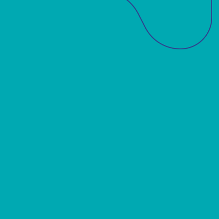
Sobre a ABM
Acadêmicos
Notícias
Projetos
Publicações
Biblioteca
Contato
Edições ABM
Banco de Partituras