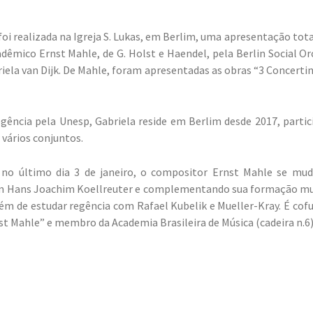
foi realizada na Igreja S. Lukas, em Berlim, uma apresentação tot
êmico Ernst Mahle, de G. Holst e Haendel, pela Berlin Social Or
iela van Dijk. De Mahle, foram apresentadas as obras “3 Concertino
egência pela Unesp, Gabriela reside em Berlim desde 2017, partic
 vários conjuntos.
no último dia 3 de janeiro, o compositor Ernst Mahle se mud
 Hans Joachim Koellreuter e complementando sua formação musi
ém de estudar regência com Rafael Kubelik e Mueller-Kray. É cof
st Mahle” e membro da Academia Brasileira de Música (cadeira n.6)