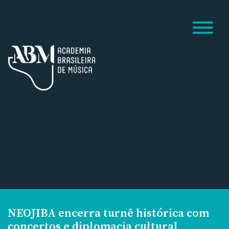
NEOJIBA encerra turnê histórica com
concertos e diplomacia cultural