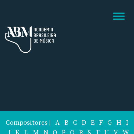
Compositores
|
A
B
C
D
E
F
G
H
I
J
K
L
M
N
O
P
Q
R
S
T
U
V
W