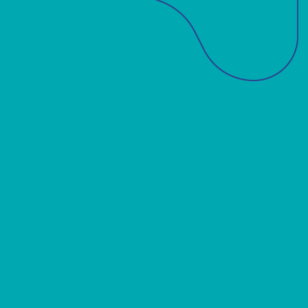
Sobre a ABM
Acadêmicos
Notícias
Projetos
Publicações
Biblioteca
Contato
Edições ABM