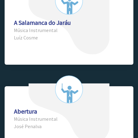
A Salamanca do Jaráu
Música Instrumental
Luíz Cosme
Abertura
Música Instrumental
José Penalva