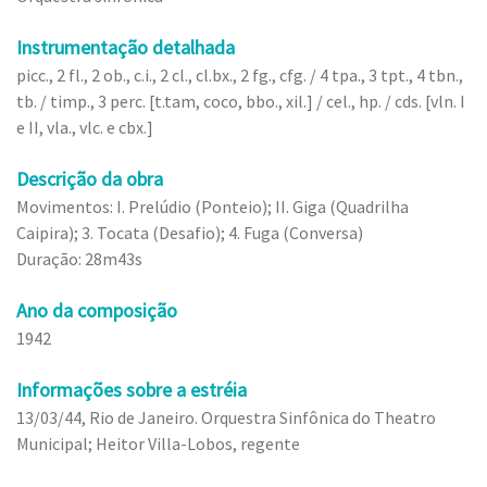
Instrumentação detalhada
picc., 2 fl., 2 ob., c.i., 2 cl., cl.bx., 2 fg., cfg. / 4 tpa., 3 tpt., 4 tbn.,
tb. / timp., 3 perc. [t.tam, coco, bbo., xil.] / cel., hp. / cds. [vln. I
e II, vla., vlc. e cbx.]
Descrição da obra
Movimentos: I. Prelúdio (Ponteio); II. Giga (Quadrilha
Caipira); 3. Tocata (Desafio); 4. Fuga (Conversa)
Duração: 28m43s
Ano da composição
1942
Informações sobre a estréia
13/03/44, Rio de Janeiro. Orquestra Sinfônica do Theatro
Municipal; Heitor Villa-Lobos, regente