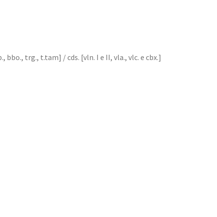
., bbo., trg., t.tam] / cds. [vln. I e II, vla., vlc. e cbx.]