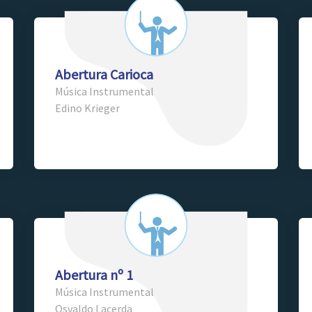
Abertura Carioca
Música Instrumental
Edino Krieger
Abertura nº 1
Música Instrumental
Osvaldo Lacerda