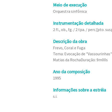
Meio de execução
Orquestra sinfônica
Instrumentação detalhada
2 fl., ob., fg. / 2 tpa. / perc.[pto. susp
Descrição da obra
Frevo, Coral e Fuga
Tema: Evocação de "Vassourinhas"
Matias da RochaDuração: 9m00s
Ano da composição
1995
Informações sobre a estréia
s.i.