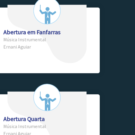
Abertura em Fanfarras
Música Instrumental
Ernani Aguiar
Abertura Quarta
Música Instrumental
Ernani Aguiar