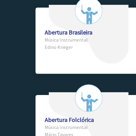
Abertura Brasileira
Música Instrumental
Edino Krieger
Abertura Folclórica
Música Instrumental
Mário Tavares