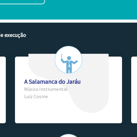
de execução
A Salamanca do Jaráu
Música Instrumental
Luíz Cosme