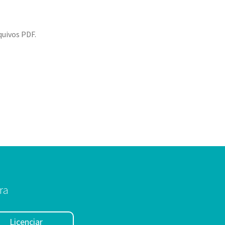
quivos PDF.
ra
Licenciar