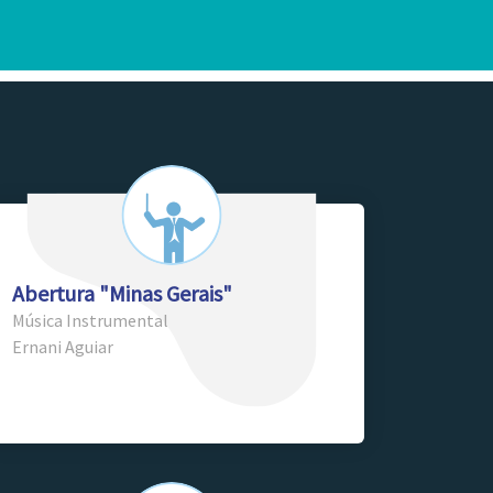
Abertura "Minas Gerais"
Música Instrumental
Ernani Aguiar