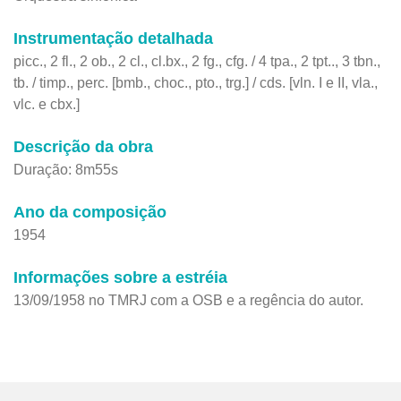
Instrumentação detalhada
picc., 2 fl., 2 ob., 2 cl., cl.bx., 2 fg., cfg. / 4 tpa., 2 tpt.., 3 tbn.,
tb. / timp., perc. [bmb., choc., pto., trg.] / cds. [vln. I e II, vla.,
vlc. e cbx.]
Descrição da obra
Duração: 8m55s
Ano da composição
1954
Informações sobre a estréia
13/09/1958 no TMRJ com a OSB e a regência do autor.