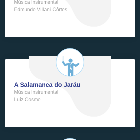
Música Instrumental
Edmundo Villani-Côrtes
A Salamanca do Jaráu
Música Instrumental
Luíz Cosme