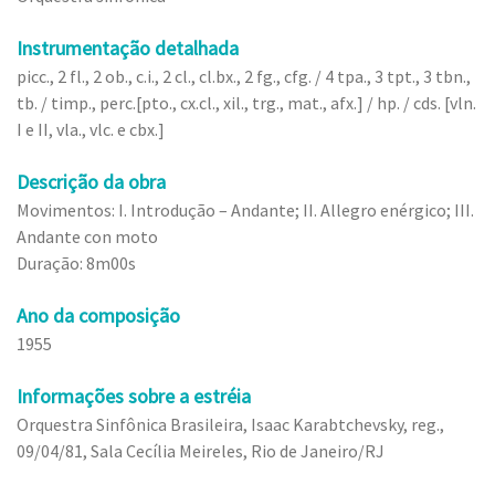
Instrumentação detalhada
picc., 2 fl., 2 ob., c.i., 2 cl., cl.bx., 2 fg., cfg. / 4 tpa., 3 tpt., 3 tbn.,
tb. / timp., perc.[pto., cx.cl., xil., trg., mat., afx.] / hp. / cds. [vln.
I e II, vla., vlc. e cbx.]
Descrição da obra
Movimentos: I. Introdução – Andante; II. Allegro enérgico; III.
Andante con moto
Duração: 8m00s
Ano da composição
1955
Informações sobre a estréia
Orquestra Sinfônica Brasileira, Isaac Karabtchevsky, reg.,
09/04/81, Sala Cecília Meireles, Rio de Janeiro/RJ