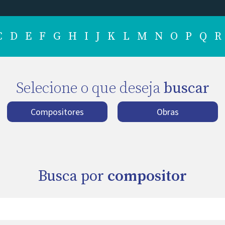
C
D
E
F
G
H
I
J
K
L
M
N
O
P
Q
R
Selecione o que deseja
buscar
Compositores
Obras
Busca por
compositor