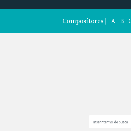
Compositores
|
A
B