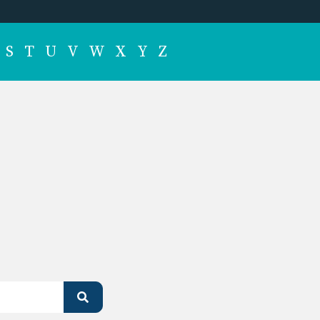
S
T
U
V
W
X
Y
Z