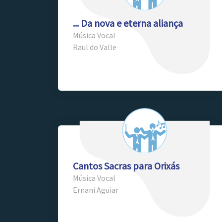
... Da nova e eterna aliança
Música Vocal
Raul do Valle
Cantos Sacras para Orixás
Música Vocal
Ernani Aguiar