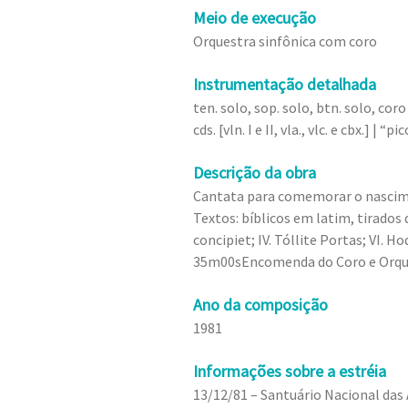
Meio de execução
Orquestra sinfônica com coro
Instrumentação detalhada
ten. solo, sop. solo, btn. solo, coro mi
cds. [vln. I e II, vla., vlc. e cbx.] | “
Descrição da obra
Cantata para comemorar o nascim
Textos: bíblicos em latim, tirados 
concipiet; IV. Tóllite Portas; VI. Ho
35m00sEncomenda do Coro e Orque
Ano da composição
1981
Informações sobre a estréia
13/12/81 – Santuário Nacional das 