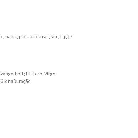
o., pand., pto., pto.susp., sin., trg.] /
vangelho 1; III. Ecco, Virgo
X. GloriaDuração: