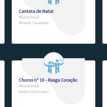
Cantata de Natal
Música Vocal
Ricardo Tacuchian
Choros nº 10 - Rasga Coração
Música Vocal
Heitor Villa-Lobos