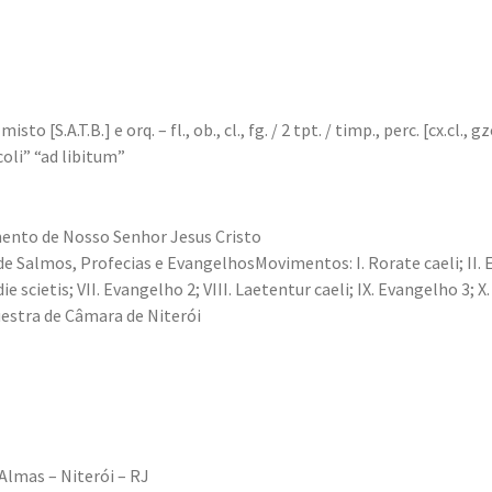
sto [S.A.T.B.] e orq. – fl., ob., cl., fg. / 2 tpt. / timp., perc. [cx.cl., gz
piccoli” “ad libitum”
ento de Nosso Senhor Jesus Cristo
de Salmos, Profecias e EvangelhosMovimentos: I. Rorate caeli; II. E
die scietis; VII. Evangelho 2; VIII. Laetentur caeli; IX. Evangelho 3; 
stra de Câmara de Niterói
Almas – Niterói – RJ