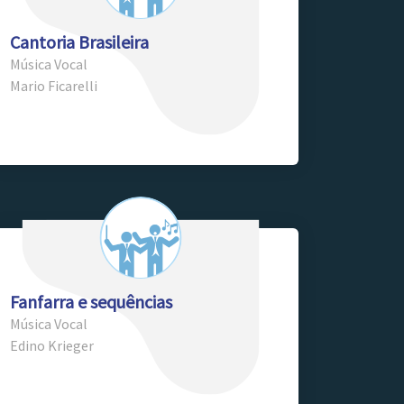
Cantoria Brasileira
Música Vocal
Mario Ficarelli
Fanfarra e sequências
Música Vocal
Edino Krieger